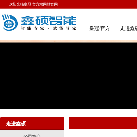
欢迎光临皇冠·官方端网站官网
皇冠·官方
走进鑫
端网站
走进鑫硕
公司简介