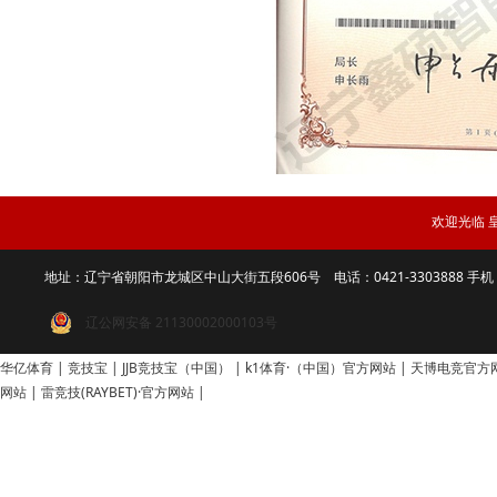
欢迎光临 
地址：辽宁省朝阳市龙城区中山大街五段606号 电话：0421-3303888 手机：
辽公网安备 21130002000103号
华亿体育
|
竞技宝
|
JJB竞技宝（中国）
|
k1体育·（中国）官方网站
|
天博电竞官方
网站
|
雷竞技(RAYBET)·官方网站
|