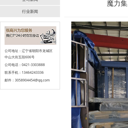
魔力集
行业新闻
公司地址：辽宁省朝阳市龙城区
中山大街五段606号
公司电话：0421-3303888
联系手机：13464243336
邮件：3058904454@qq.com