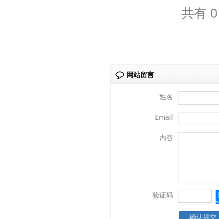
共有 0
网站留言
姓名
Email
内容
验证码