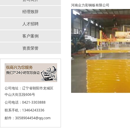
河南众力彩钢板有限公司
经理致辞
人才招聘
客户案例
资质荣誉
公司地址：辽宁省朝阳市龙城区
中山大街五段606号
公司电话：0421-3303888
联系手机：13464243336
邮件：3058904454@qq.com