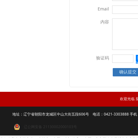
Email
内容
验证码
欢迎光临 
地址：辽宁省朝阳市龙城区中山大街五段606号 电话：0421-3303888 手机：
辽公网安备 21130002000103号