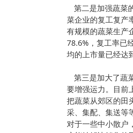
第二是加强蔬菜
菜企业的复工复产
有规模的蔬菜生产
78.6%，复工率
均的上市量已经达到
第三是加大了蔬
要增强运力。目前上
把蔬菜从郊区的田
采、集配、集送等
对于一些中小散户