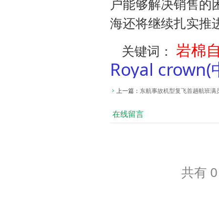
户能够解决销售的
海还将继续扎实推
岩棉
关键词：
Royal crow
上一篇：
东航事故机型复飞首趟航班满
在线留言
共有 0