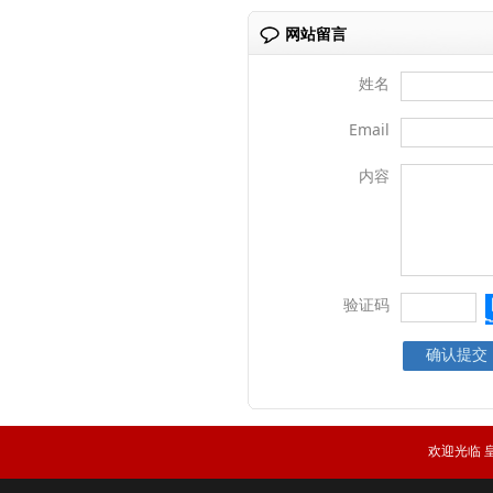
网站留言
姓名
Email
内容
验证码
欢迎光临 