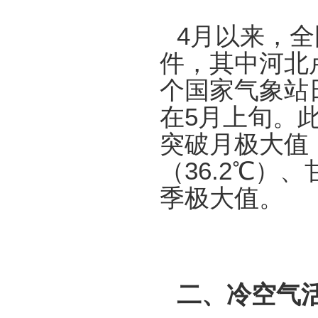
4月以来，全
件，其中河北卢
个国家气象站
在5月上旬。
突破月极大值，
（36.2℃）
季极大值。
二、冷空气