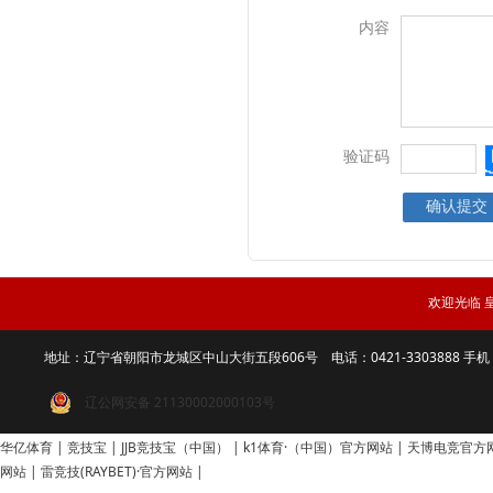
内容
验证码
欢迎光临 
地址：辽宁省朝阳市龙城区中山大街五段606号 电话：0421-3303888 手机：
辽公网安备 21130002000103号
华亿体育
|
竞技宝
|
JJB竞技宝（中国）
|
k1体育·（中国）官方网站
|
天博电竞官方
网站
|
雷竞技(RAYBET)·官方网站
|