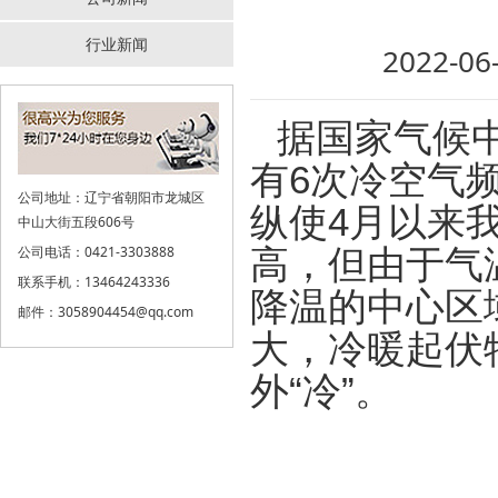
行业新闻
2022-0
据国家气候
有6次冷空气
公司地址：辽宁省朝阳市龙城区
纵使4月以来
中山大街五段606号
公司电话：0421-3303888
高，但由于气
联系手机：13464243336
降温的中心区
邮件：3058904454@qq.com
大，冷暖起伏
外“冷”。