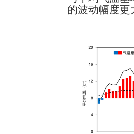
的波动幅度更