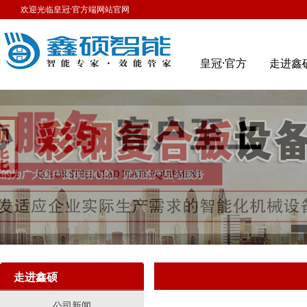
欢迎光临皇冠·官方端网站官网
皇冠·官方
走进鑫
端网站
走进鑫硕
公司新闻