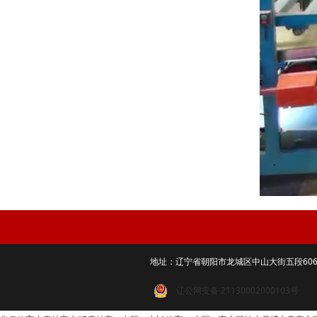
地址：辽宁省朝阳市龙城区中山大街五段606号 电
辽公网安备 21130002000103号