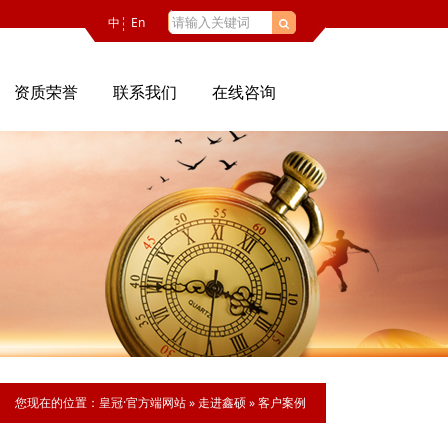
中
En
资质荣誉
联系我们
在线咨询
您现在的位置：
皇冠·官方端网站
»
走进鑫硕
»
客户案例