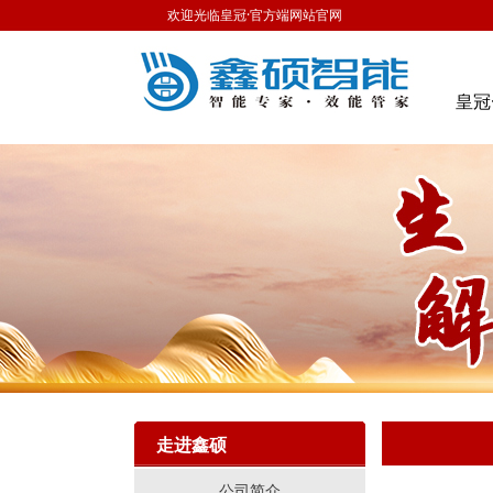
欢迎光临皇冠·官方端网站官网
皇冠
端
走进鑫硕
公司简介