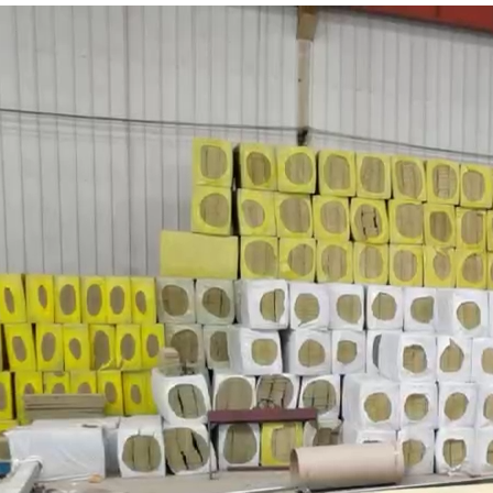
1
2
3