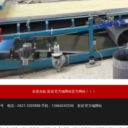
欢迎光临 皇冠·官方端网站官方网站！！！
话：0421-3303888 手机：13464243336 皇冠·官方端网站