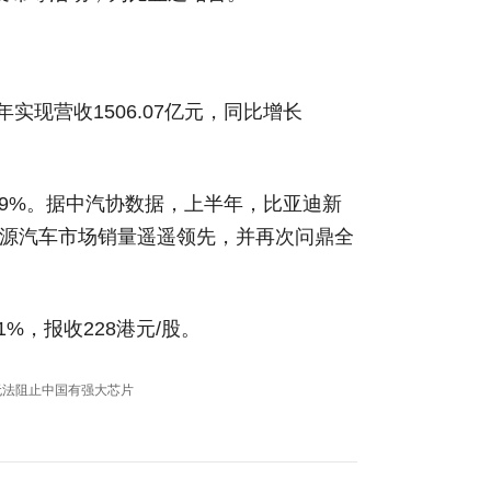
实现营收1506.07亿元，同比增长
.9%。据中汽协数据，上半年，比亚迪新
内新能源汽车市场销量遥遥领先，并再次问鼎全
1%，报收228港元/股。
无法阻止中国有强大芯片