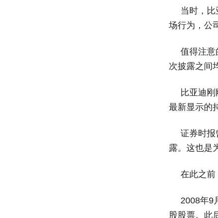
当时，比
场行为，公
值得注意
次披露之间均
比亚迪刚
最新显示的持
证券时报
露。这也是为
在此之前
2008
股股票。此