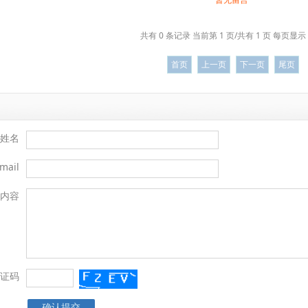
共有 0 条记录 当前第 1 页/共有 1 页 每页显示 
首页
上一页
下一页
尾页
姓名
mail
内容
证码