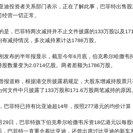
亚迪投资者关系部门表示，正在了解此事，巴菲特出售股
司经营一切正常。
的是，巴菲特两次减持并不止文件披露的133万股以及17
有减持情况，多次减持累计达1786万股。
刚发布的半年报显示，截至今年6月底，伯克希尔哈撒韦持
股数量变为2.0714亿股。两者差额为1786万股。
曾报道称，根据港交所披露易规定，大股东增减持股票只
何文件中只披露了133万股和171.6万股两笔减持的原因
，巴菲特已持有比亚迪超14年，按照277港元的均价计算
年9月29日，巴菲特旗下伯克希尔哈撒韦斥资18亿港元以每股
后，巴菲特一直重仓着比亚迪，还曾出席过比亚迪的新车