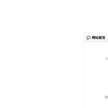
网站留言
E
验