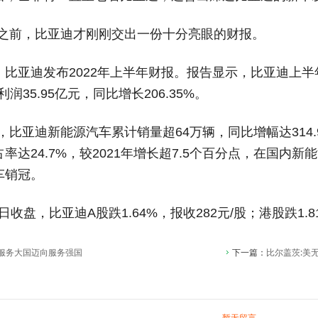
之前，比亚迪才刚刚交出一份十分亮眼的财报。
日，比亚迪发布2022年上半年财报。报告显示，比亚迪上半年
净利润35.95亿元，同比增长206.35%。
，比亚迪新能源汽车累计销量超64万辆，同比增幅达314
率达24.7%，较2021年增长超7.5个百分点，在国
车销冠。
日收盘，比亚迪A股跌1.64%，报收282元/股；港股跌1.8
服务大国迈向服务强国
下一篇：
比尔盖茨:美
暂无留言