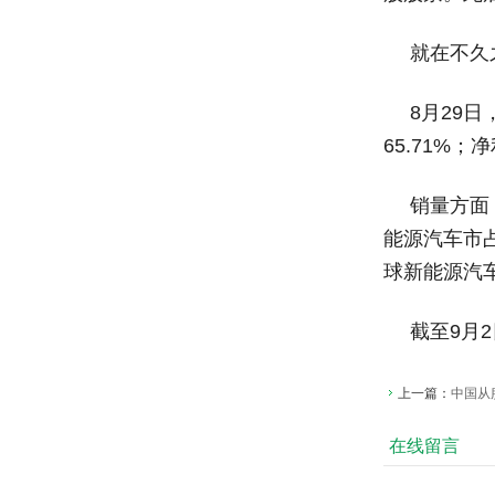
就在不久
8月29
65.71%；
销量方面
能源汽车市占
球新能源汽
截至9月2
上一篇：
中国从
在线留言