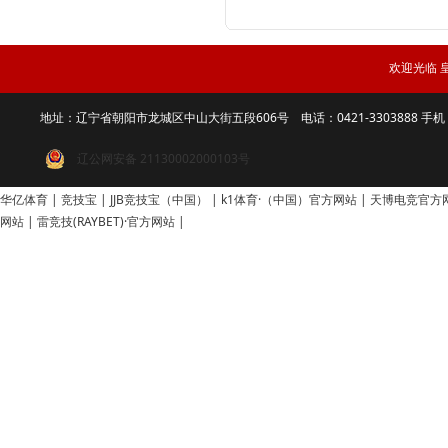
欢迎光临 
地址：辽宁省朝阳市龙城区中山大街五段606号 电话：0421-3303888 手机：
辽公网安备 21130002000103号
华亿体育
|
竞技宝
|
JJB竞技宝（中国）
|
k1体育·（中国）官方网站
|
天博电竞官方
网站
|
雷竞技(RAYBET)·官方网站
|