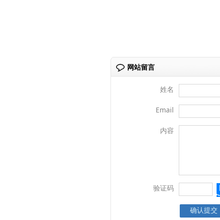
网站留言
姓名
Email
内容
验证码