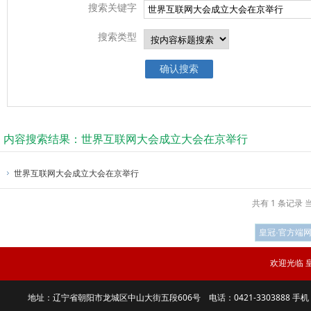
搜索关键字
搜索类型
内容搜索结果：世界互联网大会成立大会在京举行
世界互联网大会成立大会在京举行
共有 1 条记录 当
皇冠·官方端
欢迎光临 
地址：辽宁省朝阳市龙城区中山大街五段606号 电话：0421-3303888 手机：