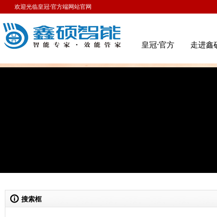
欢迎光临皇冠·官方端网站官网
皇冠·官方
走进鑫
端网站
搜索框