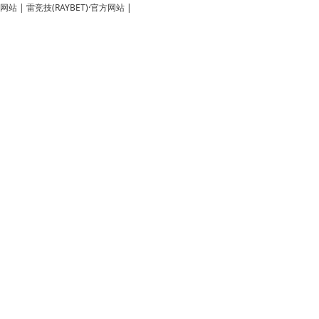
网站
|
雷竞技(RAYBET)·官方网站
|