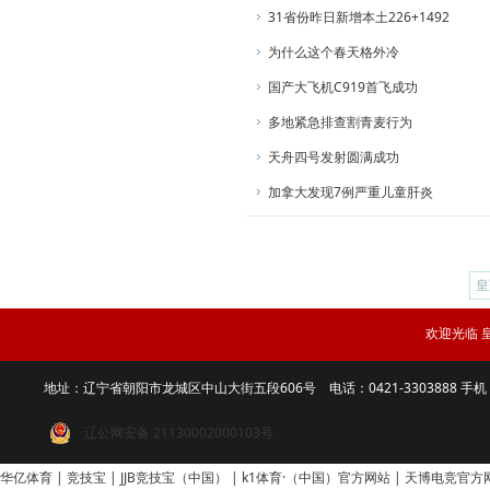
31省份昨日新增本土226+1492
为什么这个春天格外冷
国产大飞机C919首飞成功
多地紧急排查割青麦行为
天舟四号发射圆满成功
加拿大发现7例严重儿童肝炎
皇
欢迎光临 
地址：辽宁省朝阳市龙城区中山大街五段606号 电话：0421-3303888 手机：
辽公网安备 21130002000103号
华亿体育
|
竞技宝
|
JJB竞技宝（中国）
|
k1体育·（中国）官方网站
|
天博电竞官方