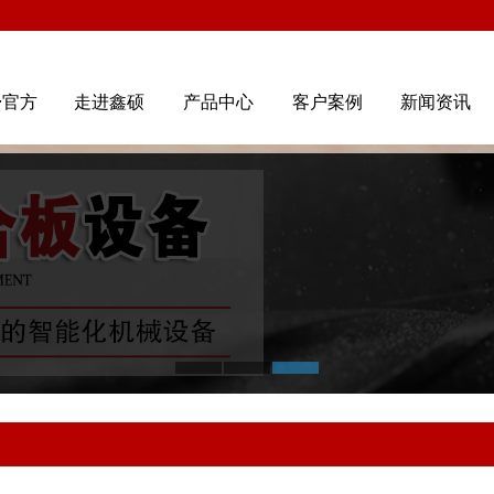
·官方
走进鑫硕
产品中心
客户案例
新闻资讯
网站