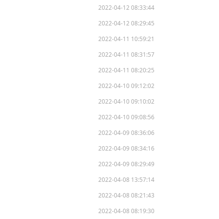
2022-04-12 08:33:44
2022-04-12 08:29:45
2022-04-11 10:59:21
2022-04-11 08:31:57
2022-04-11 08:20:25
2022-04-10 09:12:02
2022-04-10 09:10:02
2022-04-10 09:08:56
2022-04-09 08:36:06
2022-04-09 08:34:16
2022-04-09 08:29:49
2022-04-08 13:57:14
2022-04-08 08:21:43
2022-04-08 08:19:30