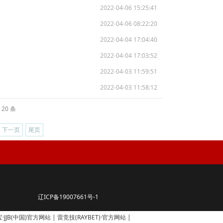
2022-04-06 15:25:41
2022-04-06 08:22:20
2022-04-04 17:04:40
2022-04-04 17:03:52
2022-04-03 11:59:51
2022-04-03 11:58:12
20 条
下一页
尾页
辽ICP备19007661号-1
·JJB(中国)官方网站
|
雷竞技(RAYBET)·官方网站
|