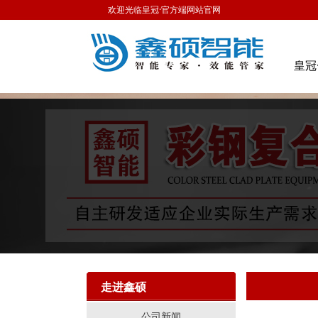
欢迎光临皇冠·官方端网站官网
皇冠
端
走进鑫硕
公司新闻