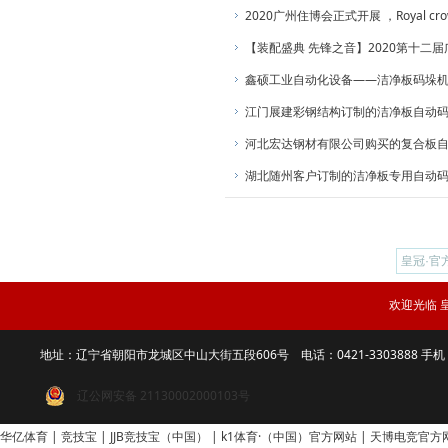
2020广州住博会正式开展 ，Royal c
【装配盛典 先锋之音】2020第十二届广州
鑫硕工业自动化设备——洁净板码垛
江门展建彩钢结构订制的洁净板自动
河北宏达钢材有限公司购买的复合板
湖北随州客户订制的洁净板专用自动
皇冠·官
欢迎光临 
地址：辽宁省朝阳市龙城区中山大街五段606号 电话：0421-3303888 手机：
辽公网安备 21130002000103号
华亿体育
|
竞技宝
|
JJB竞技宝（中国）
|
k1体育·（中国）官方网站
|
天博电竞官方