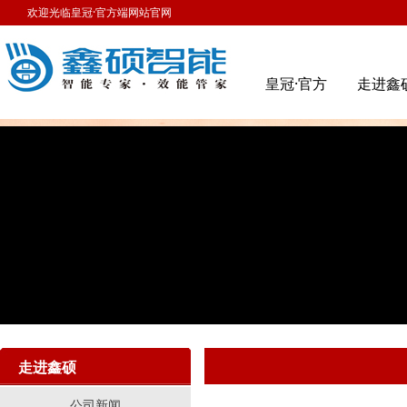
欢迎光临皇冠·官方端网站官网
皇冠·官方
走进鑫
端网站
走进鑫硕
公司新闻